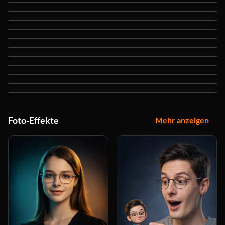
Nano Banana
Seedream 5 Lite
Seedream 4.5
Seedream 4
Flux 2 Max
Flux Kontext Max
Flux Kontext Pro
Flux Kontext Dev
Qwen Image Edit Plus
Qwen Image
Recraft V4
Foto-Effekte
Mehr anzeigen