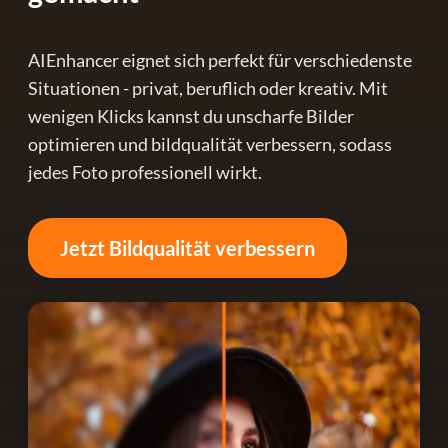
AIEnhancer eignet sich perfekt für verschiedenste
Situationen - privat, beruflich oder kreativ. Mit
wenigen Klicks kannst du unscharfe Bilder
optimieren und bildqualität verbessern, sodass
jedes Foto professionell wirkt.
Jetzt Bildqualität verbessern
Po
Fa
op
Ver