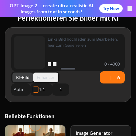
GPT Image 2 — create ultra-realistic AI
Try Now
images from text in seconds!
Perfektionieren Sie Bilder mit KI
|
0 / 4000
|
6
KI-Bild
Enhancer
Auto
1:1
1
Beliebte Funktionen
Image Generator