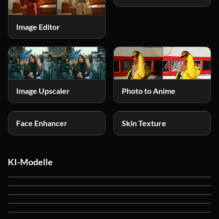
Image Editor
Photo to Anime
Image Upscaler
Face Enhancer
Skin Texture
KI-Modelle
Ideogram V4
NEW
GPT Image 2
GPT Image 1.5
Nano Banana 2
Nano Banana Pro